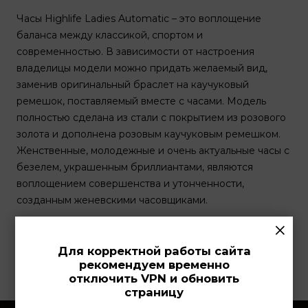
Часы Highlife Ladies Automatic – это воплощение
баланса между классикой, спортом и
современностью. В зависимости от настроения
владелицы модели можно придать желаемый вид,
заменив оригинальный браслет на каучуковый
ремешок, поставляемый вместе с часами. Модель
полностью сделана из стали с покрытием из розового
золота и дополнена розовым каучуковым ремешком.
Женственные, молодежные и очень актуальные часы с
безелем, украшенным бриллиантами, являются
воплощением совершенства и утонченности,
созданным женевскими часовщиками.
×
Узнать больше...
Для корректной работы сайта
рекомендуем временно
отключить VPN и обновить
страницу