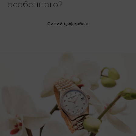
особенного?
ель
Синий циферблат