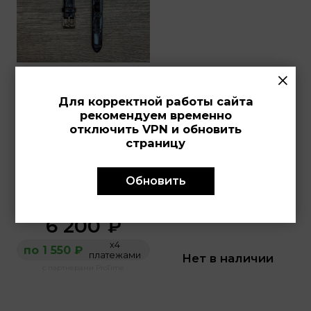
×
Ремешок для часов 
Ремешок для часов 
Для корректной работы сайта
Cover из 
Cover из 
рекомендуем временно
натуральной кожи, 
натуральной кожи, 
отключить VPN и обновить
коричневый
белый
страницу
CO196 STRAP BROWN
CO102.09 STRAP BROWN
Обновить
Оригинальный товар от
Оригинальный товар от
производителя
производителя
6 200
₽
х4
по 1 550 ₽
платежами
Нет в наличии
с партнерами ProTime