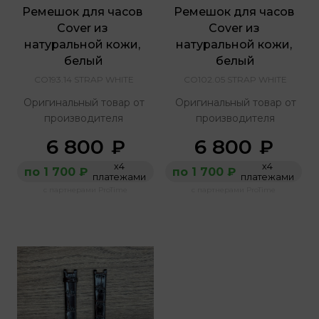
Ремешок для часов 
Ремешок для часов 
Cover из 
Cover из 
натуральной кожи, 
натуральной кожи, 
белый
белый
CO193.14 STRAP WHITE
CO102.05 STRAP WHITE
Оригинальный товар от
Оригинальный товар от
производителя
производителя
6 800
6 800
₽
₽
х4
х4
по 1 700 ₽
по 1 700 ₽
платежами
платежами
с партнерами ProTime
с партнерами ProTime