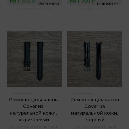
по 1 700 ₽
по 1 750 ₽
платежами
платежами
с партнерами ProTime
с партнерами ProTime
Ремешок для часов 
Ремешок для часов 
Cover из 
Cover из 
натуральной кожи, 
натуральной кожи, 
коричневый
черный
CO220.09 STRAP BROWN
CO101.05 STRAP BLACK