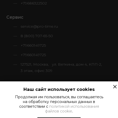
+79686322502
Сервис
service@pro-time.ru
8 (800) 707-65-50
+79660149725
+79660149725
127521, Москва, ул. Веткина, дом 4, КПП-2,
3 этаж, офис 309
×
Наш сайт использует cookies
Продолжая им пользоваться, вы соглашаетесь
© 2024–2026 ООО «ПроТайм Сервис»
на обработку персональных данных в
Все права защищены
соответствии с
политикой использования
файлов cookie
.
Политика в отношении обработки персональных данных