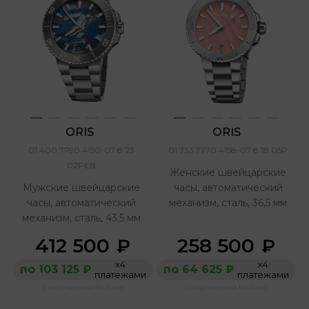
ORIS 
ORIS 
01 400 7790 4150-07 8 23
01 733 7770 4158-07 8 18 05P
02PEB
Женские швейцарские
Мужские швейцарские
часы, автоматический
часы, автоматический
механизм, сталь, 36,5 мм
механизм, сталь, 43,5 мм
412 500
258 500
₽
₽
х4
х4
по 103 125 ₽
по 64 625 ₽
платежами
платежами
с партнерами ProTime
с партнерами ProTime