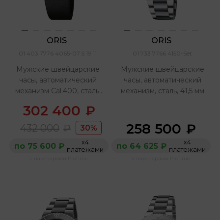
ORIS 
ORIS 
01 403 7776 4065-07 5 19 11
01 733 7766 4150-Set
Мужские швейцарские
Мужские швейцарские
часы, автоматический
часы, автоматический
механизм Cal.400, сталь,
механизм, сталь, 41,5 мм
38 мм Резерв хода 5
302 400
₽
суток Гарантия на
механизм 10 лет
258 500
₽
432 000
₽
30%
х4
х4
по 75 600 ₽
по 64 625 ₽
платежами
платежами
с партнерами ProTime
с партнерами ProTime