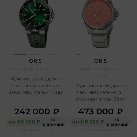
ORIS 
ORIS 
01 733 7787 4157-07 4 22 37FC
01 400 7778 7158-07 7 20
01TLC
Мужские швейцарские
часы, автоматический
Мужские швейцарские
механизм, сталь, 41,5 мм
часы, автоматический
механизм, титан, 39 мм
242 000
473 000
₽
₽
х4
х4
по 60 500 ₽
по 118 250 ₽
платежами
платежами
с партнерами ProTime
с партнерами ProTime