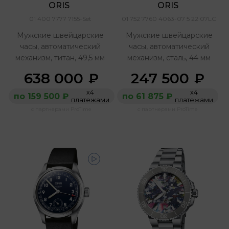
ORIS 
ORIS 
01 400 7777 7155-Set
01 752 7760 4063-07 5 22 07LC
Мужские швейцарские
Мужские швейцарские
часы, автоматический
часы, автоматический
механизм, титан, 49,5 мм
механизм, сталь, 44 мм
638 000
247 500
₽
₽
х4
х4
по 159 500 ₽
по 61 875 ₽
платежами
платежами
с партнерами ProTime
с партнерами ProTime