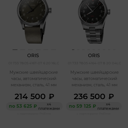
ORIS 
ORIS 
01 733 7805 4167-07 6 20 16LC
01 733 7805 4164-07 8 20 04LC
Мужские швейцарские
Мужские швейцарские
часы, автоматический
часы, автоматический
механизм, сталь, 41 мм
механизм, сталь, 41 мм
214 500
236 500
₽
₽
х4
х4
по 53 625 ₽
по 59 125 ₽
платежами
платежами
с партнерами ProTime
с партнерами ProTime