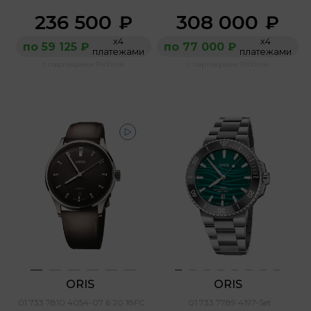
236 500
308 000
₽
₽
х4
х4
по 59 125 ₽
по 77 000 ₽
платежами
платежами
с партнерами ProTime
с партнерами ProTime
ORIS 
ORIS 
01 733 7810 4054-07 6 20 18FC
01 733 7789 4197-Set