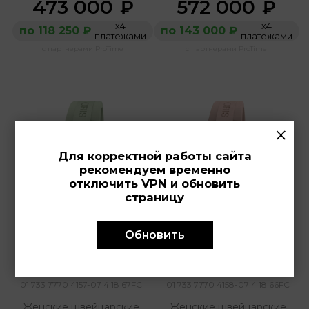
473 000
572 000
₽
₽
х4
х4
по 118 250 ₽
по 143 000 ₽
платежами
платежами
с партнерами ProTime
с партнерами ProTime
×
Для корректной работы сайта
рекомендуем временно
отключить VPN и обновить
страницу
Обновить
ORIS 
ORIS 
01 733 7770 4157-07 4 18 67FC
01 733 7770 4158-07 4 18 66FC
Женские швейцарские
Женские швейцарские