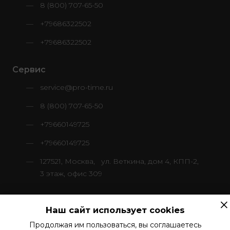
8 (800) 707-65-50
+79686322502
+79686322502
Сервис
service@pro-time.ru
8 (800) 707-65-50
+79660149725
+79660149725
127521, Москва, ул. Веткина, дом 4, КПП-2,
3 этаж, офис 309
×
Наш сайт использует cookies
Продолжая им пользоваться, вы соглашаетесь