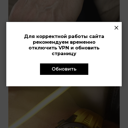
×
22.07.2024
Для корректной работы сайта
Титаны прочности
рекомендуем временно
отключить VPN и обновить
страницу
Новая коллекция Titanium Chronograph от
швейцарского бренда Candino: носить легко,
использовать – удобно!
Обновить