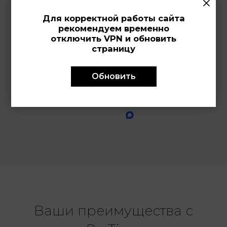
×
Остались вопросы?
Для корректной работы сайта
Свяжитесь с нами удобным
рекомендуем временно
отключить VPN и обновить
для вас способом.
страницу
Обновить
По телефону или мессенджеру
8 (800) 707-65-50
Ваши преимущества с