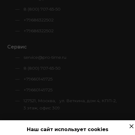
8 (800) 707-65-50
+79686322502
+79686322502
Сервис
service@pro-time.ru
8 (800) 707-65-50
+79660149725
+79660149725
127521, Москва, ул. Веткина, дом 4, КПП-2,
3 этаж, офис 309
×
Наш сайт использует cookies