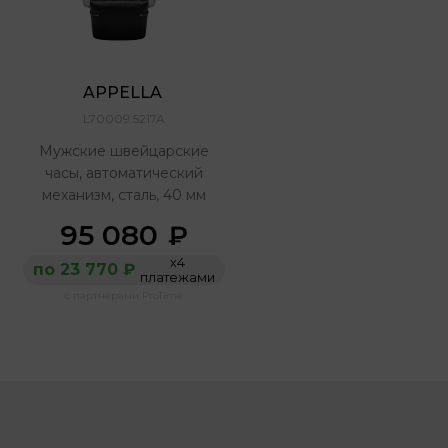
APPELLA 
L70009.5217A
Мужские швейцарские
часы, автоматический
механизм, сталь, 40 мм
95 080
₽
х4
по 23 770 ₽
платежами
с партнерами ProTime