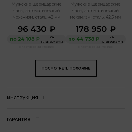
Мужские швейцарские
Мужские швейцарские
часы, автоматический
часы, автоматический
механизм, сталь, 42 мм
механизм, сталь, 42,5 мм
96 430
178 950
₽
₽
х4
х4
по 24 108 ₽
по 44 738 ₽
платежами
платежами
с партнерами ProTime
с партнерами ProTime
ПОСМОТРЕТЬ ПОХОЖИЕ
ИНСТРУКЦИЯ
ГАРАНТИЯ