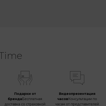
Time
Подарки от
Видеопрезентация
бренда
Бесплатная
часов
Консультации по
доставка со страховкой
часам от представителей