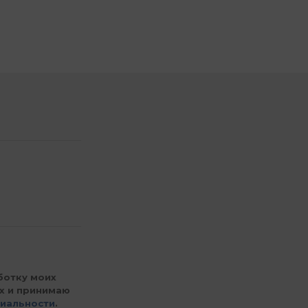
ботку моих
х и принимаю
иальности
.