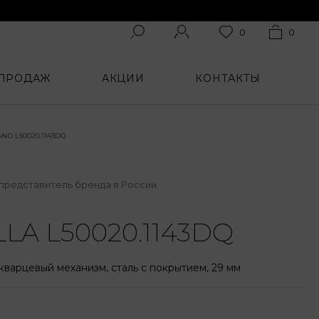
0
0
 ПРОДАЖ
АКЦИИ
КОНТАКТЫ
D L50020.1143DQ
представитель бренда в России
LA L50020.1143DQ
варцевый механизм, сталь с покрытием, 29 мм