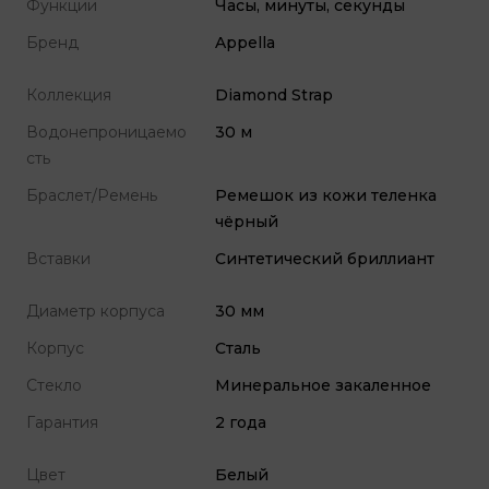
Функции
Часы, минуты, секунды
Бренд
Appella
Коллекция
Diamond Strap
Водонепроницаемо
30 м
сть
Браслет/Ремень
Ремешок из кожи теленка
чёрный
Вставки
Синтетический бриллиант
Диаметр корпуса
30 мм
Корпус
Сталь
Стекло
Минеральное закаленное
Гарантия
2 года
Цвет
Белый