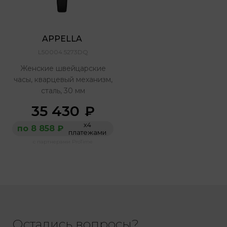
APPELLA 
L50004.5273DQ
Женские швейцарские
часы, кварцевый механизм,
сталь, 30 мм
35 430
₽
х4
по 8 858 ₽
платежами
с партнерами ProTime
Остались вопросы?