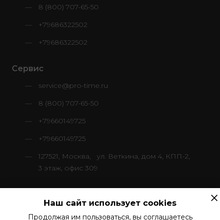
8 (800) 707-65-50
+79686322502
+79686322502
Сервис
service@pro-time.ru
8 (800) 707-65-50
+79660149725
+79660149725
127521, Москва, ул. Веткина, дом 4, КПП-2,
3 этаж, офис 309
×
Наш сайт использует cookies
Продолжая им пользоваться, вы соглашаетесь