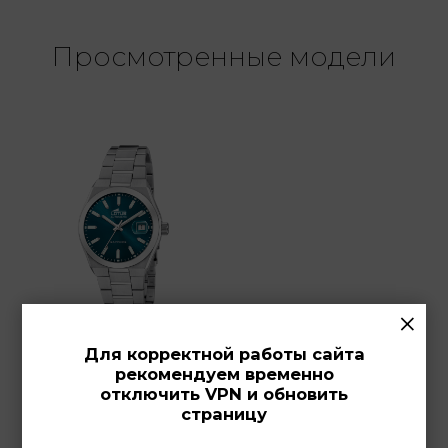
Просмотренные модели
×
Для корректной работы сайта
рекомендуем временно
LOTUS 
отключить VPN и обновить
18996/4
страницу
Мужские часы,