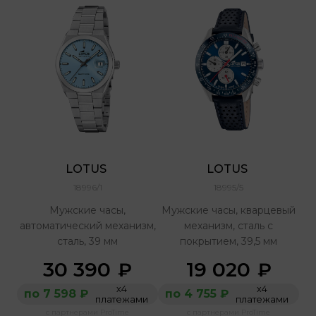
LOTUS 
LOTUS 
18996/1
18995/5
Мужские часы,
Мужские часы, кварцевый
автоматический механизм,
механизм, сталь с
сталь, 39 мм
покрытием, 39,5 мм
30 390
19 020
₽
₽
х4
х4
по 7 598 ₽
по 4 755 ₽
платежами
платежами
с партнерами ProTime
с партнерами ProTime