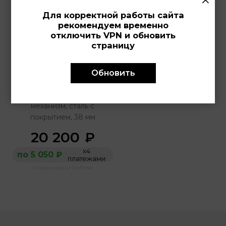
Для корректной работы сайта
рекомендуем временно
отключить VPN и обновить
страницу
LOTUS 
Обновить
18902/3
Женские часы, кварцевый
механизм, сталь с
покрытием, 38 мм
20 200
₽
х4
по 5 050 ₽
платежами
с партнерами ProTime