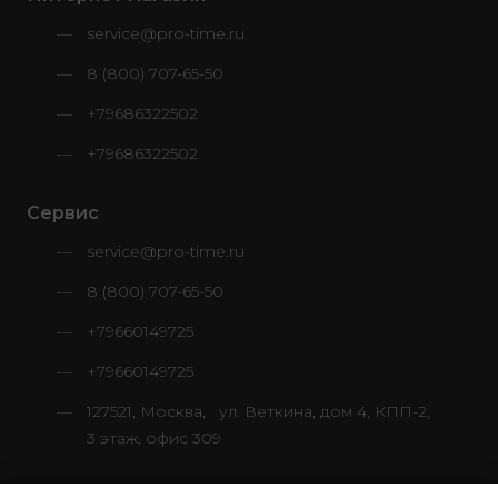
service@pro-time.ru
8 (800) 707-65-50
+79686322502
+79686322502
Сервис
service@pro-time.ru
8 (800) 707-65-50
+79660149725
+79660149725
127521, Москва, ул. Веткина, дом 4, КПП-2,
3 этаж, офис 309