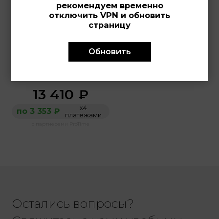
рекомендуем временно
отключить VPN и обновить
страницу
LOTUS 
18968/6
Обновить
Женские часы, кварцевый
механизм, сталь, 35x35 мм
13 410
₽
х4
по 3 353 ₽
платежами
с партнерами ProTime
Остались вопросы?