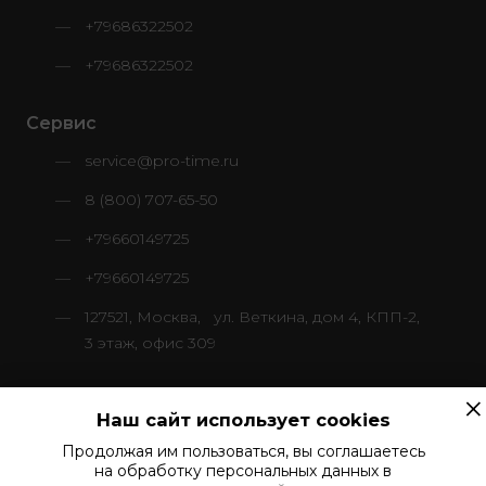
+79686322502
+79686322502
Сервис
service@pro-time.ru
8 (800) 707-65-50
+79660149725
+79660149725
127521, Москва, ул. Веткина, дом 4, КПП-2,
3 этаж, офис 309
×
Наш сайт использует cookies
Продолжая им пользоваться, вы соглашаетесь
© 2024–2026 ООО «ПроТайм Сервис»
на обработку персональных данных в