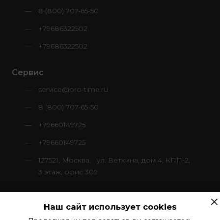
8 (800) 707-65-50
+79686322502
+79686322502
Сервис
service@pro-time.ru
8 (800) 707-65-50
+79660149725
+79660149725
127521, Москва, ул. Веткина, дом 4, КПП-2,
3 этаж, офис 309
×
Наш сайт использует cookies