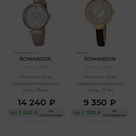
ROMANSON 
ROMANSON 
RL 6A05L LR(WH)
RL 0B13L LG(WH)
Женские часы,
Женские часы,
кварцевый механизм,
кварцевый механизм,
сталь, 28 мм
сталь, 33 мм
14 240
9 350
₽
₽
х4
х4
по 3 560 ₽
по 2 338 ₽
платежами
платежами
с партнерами ProTime
с партнерами ProTime