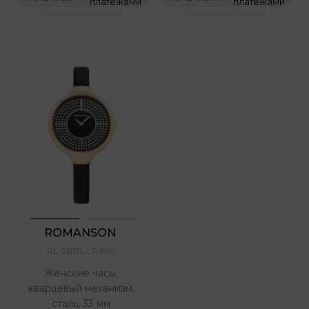
платежами
платежами
с партнерами ProTime
с партнерами ProTime
ROMANSON 
RL 0B13L LR(BK)
Женские часы,
кварцевый механизм,
сталь, 33 мм