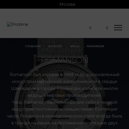
Москва
0
0
ГЛАВНАЯ
КАТАЛОГ
ЧАСЫ
ROMANSON
ROMANSON
Romanson был основан в 1988 году, вдохновлённый
искусством мастерской, расположенной в сердце
Швейцарии в городе Романхорн, колыбели многих
ведущих мировых производителей.
Часы Romanson зарекомендовали себя в часовой
индустрии постоянными новшествами. Коллекция
часов Романсон в неоклассическом стиле всегда была
в тренде на рынке на протяжении последних двух