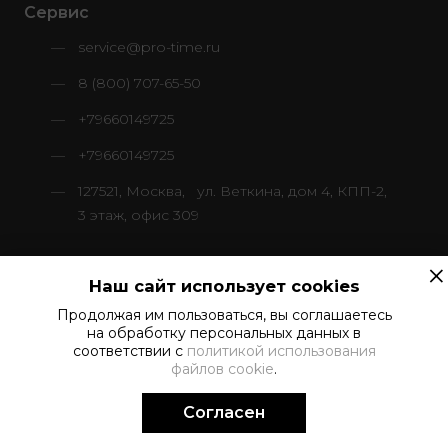
Сервис
service@pro-time.ru
8 (800) 707-65-50
+79660149725
+79660149725
127521, Москва, ул. Веткина, дом 4, КПП-2,
3 этаж, офис 309
×
Наш сайт использует cookies
Продолжая им пользоваться, вы соглашаетесь
© 2024–2026 ООО «ПроТайм Сервис»
на обработку персональных данных в
Все права защищены
соответствии с
политикой использования
файлов cookie
.
Политика в отношении обработки персональных данных
Согласен
Создание сайта -
Поддержка.рф