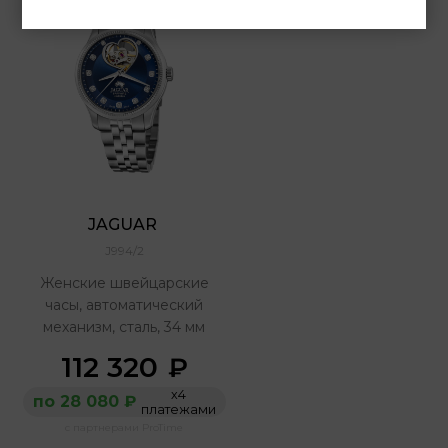
JAGUAR 
J994/2
Женские швейцарские
часы, автоматический
механизм, сталь, 34 мм
112 320
₽
х4
по 28 080 ₽
платежами
с партнерами ProTime