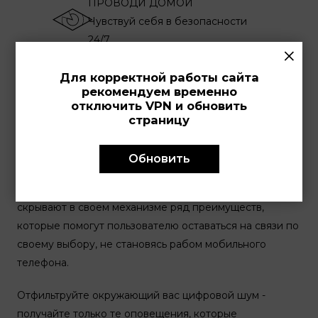
ПРОВОДИ ДОМОЙ
Чувствуй себя в безопасности
24/7
×
Для корректной работы сайта
рекомендуем временно
отключить VPN и обновить
Коллекция Jaguar Connected — это наручные часы с
страницу
гибридным механизмом, соединяющие в себе дизайн
аналоговых часов и функциональность смарт-
Обновить
гаджетов. Jaguar Connected сохраняют всю
элегантность и стиль, ДНК бренда – и при этом
скрывают в своем механизме ряд преимуществ,
которые помогут пользователю оставаться на связи по
своему выбору, не становясь рабом мобильного
телефона.
Отфильтруйте окружающий вас цифровой шум -
получайте только те оповещения, которые