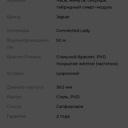
Функции
Часы, минуты, секунды,
гибридный смарт-модуль
Бренд
Jaguar
Коллекция
Connected Lady
Водонепроницаемо
50 м
сть
Браслет/Ремень
Стальной браслет, PVD
покрытие жёлтое (частично)
Вставки
Цирконий
Диаметр корпуса
36,5 мм
Корпус
Сталь, PVD
Стекло
Cапфировое
Гарантия
2 года