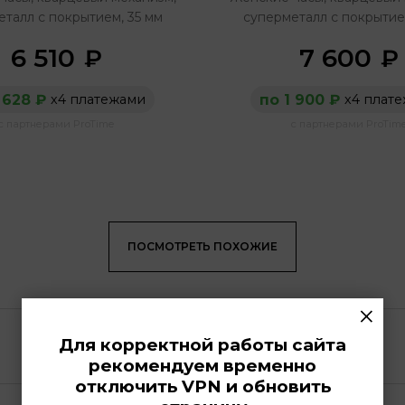
талл с покрытием, 35 мм
суперметалл с покрытие
6 510
7 600
₽
₽
 628 ₽
по 1 900 ₽
х4 платежами
х4 плат
с партнерами ProTime
с партнерами ProTim
ПОСМОТРЕТЬ ПОХОЖИЕ
×
Для корректной работы сайта
рекомендуем временно
отключить VPN и обновить