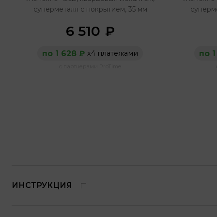
суперметалл с покрытием, 35 мм
суперме
6 510
₽
по 1 628 ₽
по 1
х4 платежами
с партнерами ProTime
ИНСТРУКЦИЯ