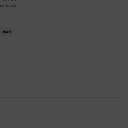
м, 35 мм
ежами
e