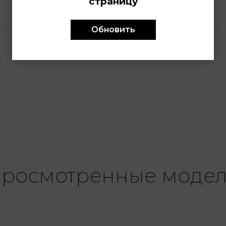
страницу
Обновить
росмотренные моде