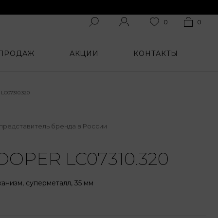
0
0
 ПРОДАЖ
АКЦИИ
КОНТАКТЫ
C07310.320
представитель бренда в России
OOPER LC07310.320
анизм, суперметалл, 35 мм