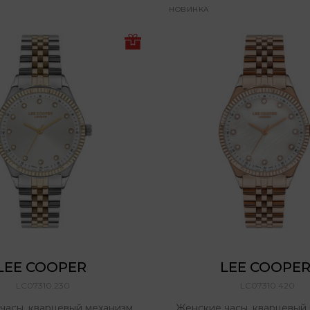
НОВИНКА
LEE COOPER 
LEE COOPER
LC07310.230
LC07310.420
часы, кварцевый механизм,
Женские часы, кварцевый 