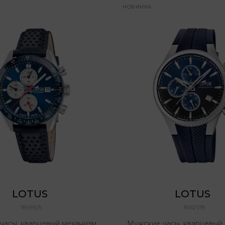
НОВИНКА
LOTUS 
LOTUS 
18995/5
18621/B
часы, кварцевый механизм,
Мужские часы, кварцевый 