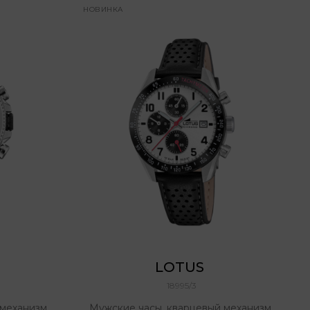
НОВИНКА
LOTUS 
18995/3
механизм,
Мужские часы, кварцевый механизм,