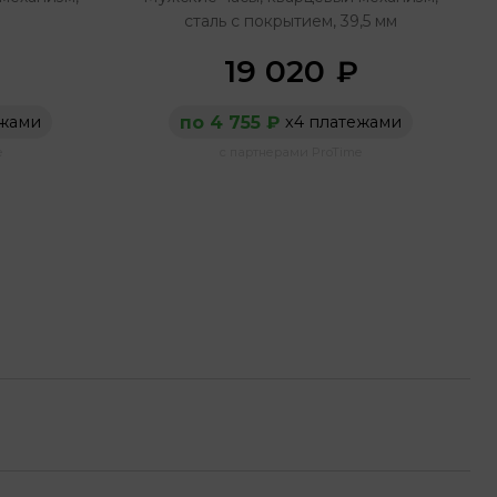
сталь с покрытием, 39,5 мм
19 020
₽
по 4 755 ₽
ежами
х4 платежами
e
с партнерами ProTime