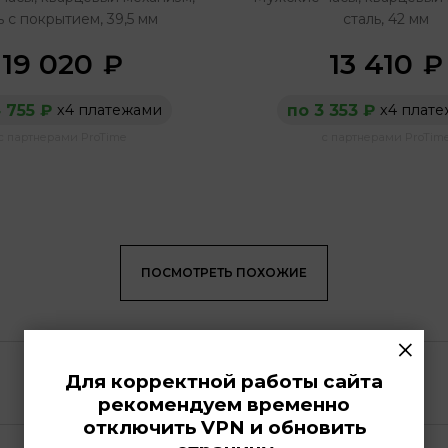
ь с покрытием, 39,5 мм
сталь, 42 мм
19 020
13 410
₽
₽
 755 ₽
по 3 353 ₽
х4 платежами
х4 плат
с партнерами ProTime
с партнерами ProTim
ПОСМОТРЕТЬ ПОХОЖИЕ
×
Для корректной работы сайта
рекомендуем временно
отключить VPN и обновить