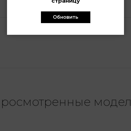
страницу
Обновить
росмотренные моде