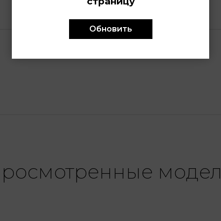
страницу
Обновить
росмотренные моде