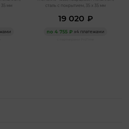
ь с покрытием, 35 х 35 мм
сталь с покрытием, 35 х 35 мм
19 020
₽
по 4 755 ₽
ежами
х4 платежами
e
с партнерами ProTime