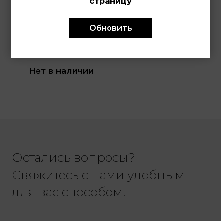
LOTUS 
страницу
19019/2
Обновить
Женские часы в комплекте
с браслетом, кварцевый
механизм, сталь с
покрытием, 28 мм
Нет в наличии
Остались вопросы?
Свяжитесь с нами удобным
для вас способом.