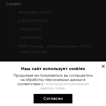
Сервис
service@pro-time.ru
8 (800) 707-65-50
+79660149725
+79660149725
127521, Москва, ул. Веткина, дом 4, КПП-2,
3 этаж, офис 309
×
Наш сайт использует cookies
Продолжая им пользоваться, вы соглашаетесь
© 2024–2026 ООО «ПроТайм Сервис»
на обработку персональных данных в
Все права защищены
соответствии с
политикой использования
файлов cookie
.
Политика в отношении обработки персональных данных
Согласен
Создание сайта -
Поддержка.рф