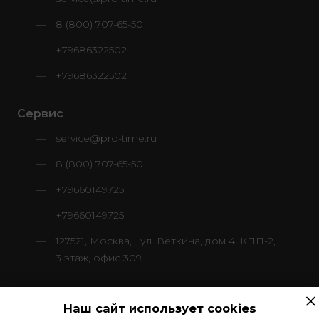
8 (800) 707-65-50
+79686322502
+79686322502
Сервис
service@pro-time.ru
8 (800) 707-65-50
+79660149725
+79660149725
127521, Москва, ул. Веткина, дом 4, КПП-2,
3 этаж, офис 309
×
Наш сайт использует cookies