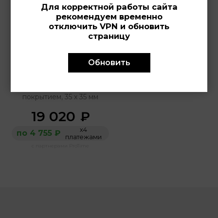
Для корректной работы сайта
рекомендуем временно
отключить VPN и обновить
страницу
LOTUS 
18970/2
Обновить
Женские часы, кварцевый
механизм, сталь с
покрытием, 35 х 35 мм
19 020
₽
х4
по 4 755 ₽
платежами
с партнерами ProTime